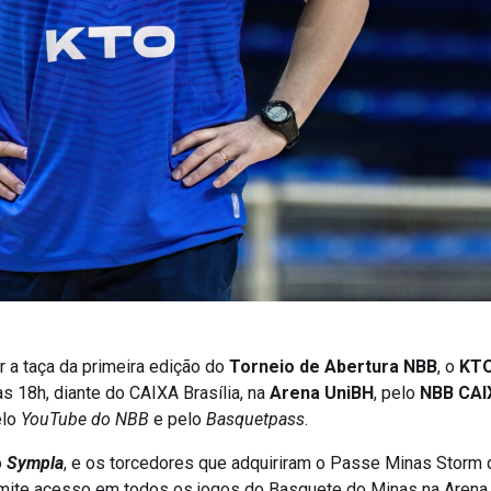
r a taça da primeira edição do
Torneio de Abertura NBB
, o
KTO
s 18h, diante do CAIXA Brasília, na
Arena UniBH
, pelo
NBB CAI
elo
YouTube do NBB
e pelo
Basquetpass
.
o
Sympla
, e os torcedores que adquiriram o Passe Minas Storm
ermite acesso em todos os jogos do Basquete do Minas na Aren