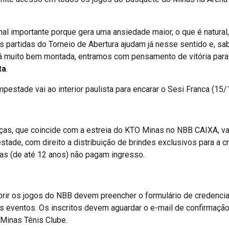
al importante porque gera uma ansiedade maior, o que é natural,
s partidas do Torneio de Abertura ajudam já nesse sentido e, sa
tá muito bem montada, entramos com pensamento de vitória par
ta
.
estade vai ao interior paulista para encarar o Sesi Franca (15/
s, que coincide com a estreia do KTO Minas no NBB CAIXA, vai
tade, com direito a distribuição de brindes exclusivos para a c
nças (de até 12 anos) não pagam ingresso.
brir os jogos do NBB devem preencher o formulário de credenci
os eventos. Os inscritos devem aguardar o e-mail de confirmaçã
Minas Tênis Clube.