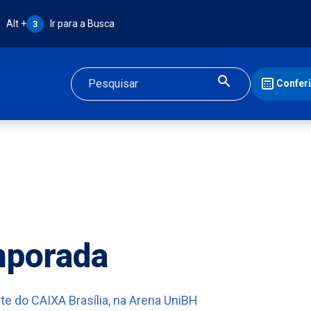
Atalho Alt + 3:
Alt +
Ir para a Busca
3
Confer
Buscar
mporada
te do CAIXA Brasília, na Arena UniBH