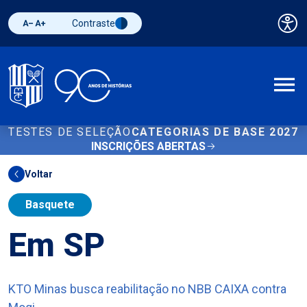
Contraste
Pai
Diminuir fonte
Aumentar fonte
Alternar contraste
A
TESTES DE SELEÇÃO
CATEGORIAS DE BASE 2027
INSCRIÇÕES ABERTAS
Voltar
Basquete
Em SP
KTO Minas busca reabilitação no NBB CAIXA contra