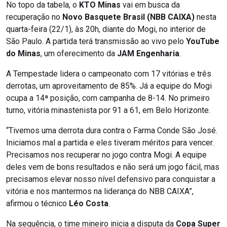
No topo da tabela, o
KTO Minas
vai em busca da
recuperação no
Novo Basquete Brasil (NBB CAIXA)
nesta
quarta-feira (22/1), às 20h, diante do Mogi, no interior de
São Paulo. A partida terá transmissão ao vivo pelo
YouTube
do Minas
, um oferecimento da
JAM Engenharia
.
A Tempestade lidera o campeonato com 17 vitórias e três
derrotas, um aproveitamento de 85%. Já a equipe do Mogi
ocupa a 14ª posição, com campanha de 8-14. No primeiro
turno, vitória minastenista por 91 a 61, em Belo Horizonte.
“Tivemos uma derrota dura contra o Farma Conde São José.
Iniciamos mal a partida e eles tiveram méritos para vencer.
Precisamos nos recuperar no jogo contra Mogi. A equipe
deles vem de bons resultados e não será um jogo fácil, mas
precisamos elevar nosso nível defensivo para conquistar a
vitória e nos mantermos na liderança do NBB CAIXA”,
afirmou o técnico
Léo Costa
.
Na sequência, o time mineiro inicia a disputa da
Copa Super