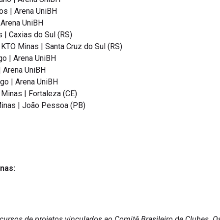
os | Arena UniBH
 Arena UniBH
 | Caxias do Sul (RS)
 KTO Minas | Santa Cruz do Sul (RS)
go | Arena UniBH
| Arena UniBH
go | Arena UniBH
 Minas | Fortaleza (CE)
Minas | João Pessoa (PB)
nas:
cursos de projetos vinculados ao Comitê Brasileiro de Clubes. O