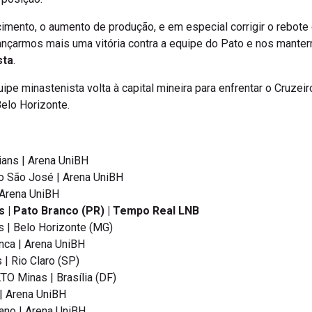
mento, o aumento de produção, e em especial corrigir o rebote d
cançarmos mais uma vitória contra a equipe do Pato e nos manter
sta
.
uipe minastenista volta à capital mineira para enfrentar o Cruzei
elo Horizonte.
ians | Arena UniBH
o São José | Arena UniBH
 Arena UniBH
s | Pato Branco (PR) | Tempo Real LNB
s | Belo Horizonte (MG)
nca | Arena UniBH
 | Rio Claro (SP)
TO Minas | Brasília (DF)
| Arena UniBH
ano | Arena UniBH