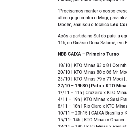
“Precisamos manter o nosso cresci
último jogo contra o Mogi, para al
tabela”, analisou o técnico
Léo Co
Após a partida no Sul do país, a eq
11h, no Ginásio Dona Salomé, em B
NBB CAIXA – Primeiro Turno
18/10 | KTO Minas 83 x 81 Corinth
20/10 | KTO Minas 88 x 86 Mr. Mo
23/10 | KTO Minas 79 x 71 Mogi |
27/10 – 19h30 | Pato x KTO Mina
1º/11 – 11h | Cruzeiro x KTO Mina
4/11 – 19h | KTO Minas x Sesi Fra
8/11 – 18h | Rio Claro x KTO Minas
10/11 – 20h15 | CAIXA Brasília x K
15/11- 14h | KTO Minas x Osasco 
18/11 – 19h | KTO Minas x Paulist