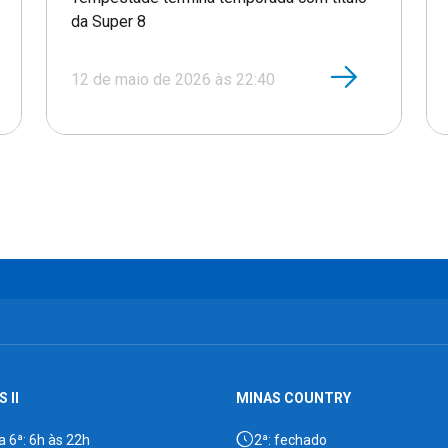
da Super 8
12 de maio de 2026 às 22:40
 II
MINAS COUNTRY
a 6ª: 6h às 22h
2ª: fechado