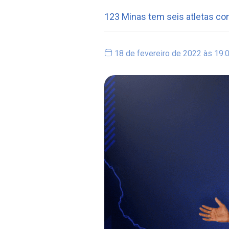
123 Minas tem seis atletas co
18 de fevereiro de 2022 às 19: