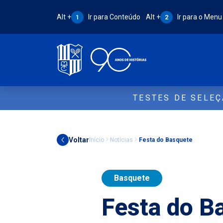
Atalho Alt + 1:
Atalho Alt + 2:
Alt +
Ir para Conteúdo
Alt +
Ir para o Menu
1
2
TESTES DE SELE
Voltar
Início
Notícias
Festa do Basquete
Basquete
Festa do B