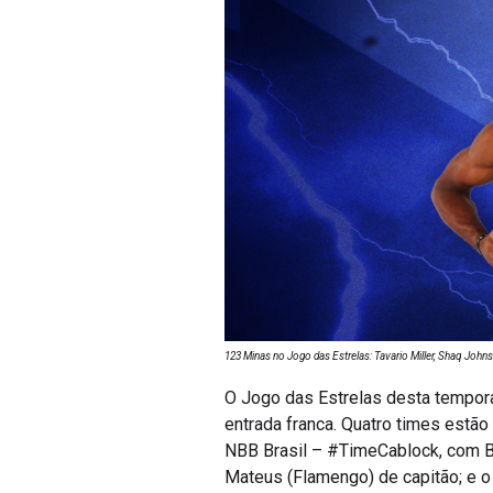
123 Minas no Jogo das Estrelas: Tavario Miller, Shaq John
O Jogo das Estrelas desta temporad
entrada franca. Quatro times estã
NBB Brasil – #TimeCablock, com B
Mateus (Flamengo) de capitão; e 