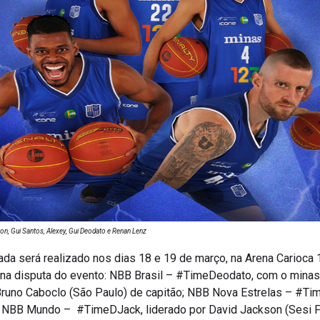
son, Gui Santos, Alexey, Gui Deodato e Renan Lenz
a será realizado nos dias 18 e 19 de março, na Arena Carioca 1,
o na disputa do evento: NBB Brasil – #TimeDeodato, com o minas
runo Caboclo (São Paulo) de capitão; NBB Nova Estrelas – #Tim
o NBB Mundo – #TimeDJack, liderado por David Jackson (Sesi F