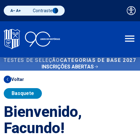
Contraste
Pai
Diminuir fonte
Aumentar fonte
Alternar contraste
A
TESTES DE SELEÇÃO
CATEGORIAS DE BASE 2027
INSCRIÇÕES ABERTAS
Voltar
Basquete
Bienvenido,
Facundo!