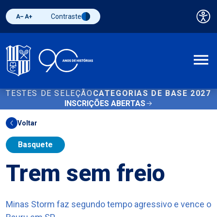
Contraste
Pai
Diminuir fonte
Aumentar fonte
Alternar contraste
A
TESTES DE SELEÇÃO
CATEGORIAS DE BASE 2027
INSCRIÇÕES ABERTAS
Voltar
Basquete
Trem sem freio
Minas Storm faz segundo tempo agressivo e vence o