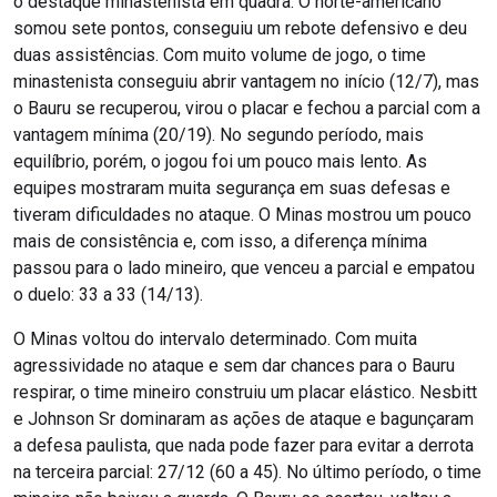
o destaque minastenista em quadra. O norte-americano
somou sete pontos, conseguiu um rebote defensivo e deu
duas assistências. Com muito volume de jogo, o time
minastenista conseguiu abrir vantagem no início (12/7), mas
o Bauru se recuperou, virou o placar e fechou a parcial com a
vantagem mínima (20/19). No segundo período, mais
equilíbrio, porém, o jogou foi um pouco mais lento. As
equipes mostraram muita segurança em suas defesas e
tiveram dificuldades no ataque. O Minas mostrou um pouco
mais de consistência e, com isso, a diferença mínima
passou para o lado mineiro, que venceu a parcial e empatou
o duelo: 33 a 33 (14/13).
O Minas voltou do intervalo determinado. Com muita
agressividade no ataque e sem dar chances para o Bauru
respirar, o time mineiro construiu um placar elástico. Nesbitt
e Johnson Sr dominaram as ações de ataque e bagunçaram
a defesa paulista, que nada pode fazer para evitar a derrota
na terceira parcial: 27/12 (60 a 45). No último período, o time