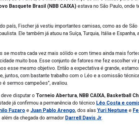
ovo Basquete Brasil (NBB CAIXA)
estava no São Paulo, onde t
o país, Fischer já vestiu importantes camisas, como as de São 
or paulista. Ele também já atuou na Suíça, Turquia, Itália e Espan
s se mostra cada vez mais sólido e com times ainda mais fortes.
idade muito boa. Esse conjunto de fatores me fez escolher vir p
temos esse mesmo objetivo. Então a expectativa é grande, esta
 juntos, com bastante trabalho com o Léo e a comissão técnic
e é sermos campeões”, avaliou.
 deve disputar o
Torneio Abertura
,
NBB CAIXA
,
Basketball C
stade já confirmou a permanência do técnico
Léo Costa e comi
nilo Fuzaro
e
Juan Pablo Arengo
, dos alas
Yuri Neptune
e
Fe
, além da chegada do armador
Darrell Davis Jr
.