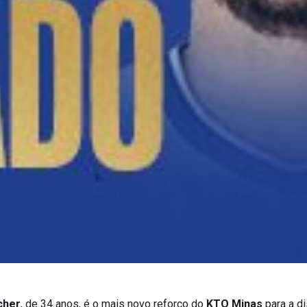
cher
, de 34 anos, é o mais novo reforço do
KTO Minas
para a d