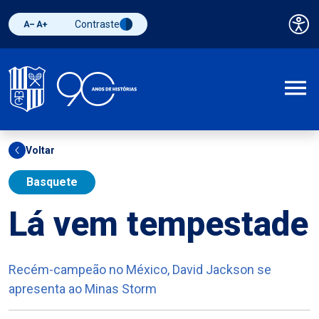
Contraste
Pai
Diminuir fonte
Aumentar fonte
Alternar contraste
A
Voltar
Basquete
Lá vem tempestade
Recém-campeão no México, David Jackson se
apresenta ao Minas Storm