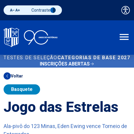
Contraste
Pai
Diminuir fonte
Aumentar fonte
Alternar contraste
A
TESTES DE SELEÇÃO
CATEGORIAS DE BASE 2027
INSCRIÇÕES ABERTAS
Voltar
Basquete
Jogo das Estrelas
Ala-pivô do 123 Minas, Eden Ewing vence Torneio de