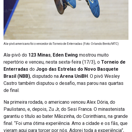
Ala-pivô americano foi o vencedor do Torneio de Enterradas (Foto: Orlando Bento/MTC)
Ala-pivô do
123 Minas
,
Eden Ewing
mostrou muito
repertório e venceu, nesta sexta-feira (17/3), o
Torneio de
Enterradas
do
Jogo das Estrelas do Novo Basquete
Brasil (NBB)
, disputado na
Arena UniBH
. O pivô Wesley
Castro também disputou o desafio, mas parou nas quartas
de final.
Na primeira rodada, o americano venceu Alex Dória, do
Paulistano, e, depois, Zu Jr, do Sesi Franca. O minastenista
garantiu o título ao bater Mãozinha, do Corinthians, na grande
final. “Foi uma ótima experiência. Amo a cidade e os fãs, que
vieram aqui para torcer por nós. Adorei toda a experiência”,