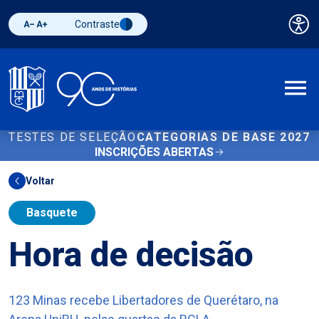
Contraste
Pai
Diminuir fonte
Aumentar fonte
Alternar contraste
A
TESTES DE SELEÇÃO
CATEGORIAS DE BASE 2027
INSCRIÇÕES ABERTAS
Voltar
Basquete
Hora de decisão
123 Minas recebe Libertadores de Querétaro, na