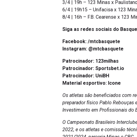
3/4 | 19h – 123 Minas x Paulistan
6/4 | 19h15 – Unifacisa x 123 Mina
8/4 | 16h – F.B. Cearense x 123 Mi
Siga as redes sociais do Basque
Facebook:
/mtcbasquete
Instagram:
@mtcbasquete
Patrocinador: 123milhas
Patrocinador: Sportsbet.io
Patrocinador: UniBH
Material esportivo: Icone
Os atletas são beneficiados com re
preparador físico Pablo Rebouças e
Investimento em Profissionais do 
O Campeonato Brasileiro Interclu
2022, e os atletas e comissão té
2021/2024, parceria Minas e CBC.