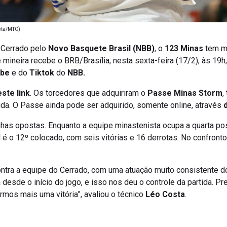
sta/MTC)
 Cerrado pelo
Novo Basquete Brasil (NBB)
, o
123 Minas
tem m
 mineira recebe o BRB/Brasília, nesta sexta-feira (17/2), às 19h
ube
e do
Tiktok
do
NBB.
ste link
. Os torcedores que adquiriram o
Passe Minas Storm
,
tida. O Passe ainda pode ser adquirido, somente online, através
has opostas. Enquanto a equipe minastenista ocupa a quarta pos
l é o 12º colocado, com seis vitórias e 16 derrotas. No confronto 
ontra a equipe do Cerrado, com uma atuação muito consistente d
esde o início do jogo, e isso nos deu o controle da partida. 
armos mais uma vitória”, avaliou o técnico
Léo Costa
.