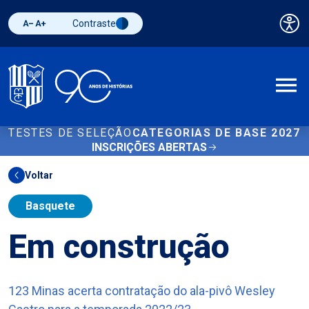
Contraste
Pai
Diminuir fonte
Aumentar fonte
Alternar contraste
A
TESTES DE SELEÇÃO
CATEGORIAS DE BASE 2027
INSCRIÇÕES ABERTAS
Voltar
Basquete
Em construção
123 Minas acerta contratação do ala-pivô Wesley