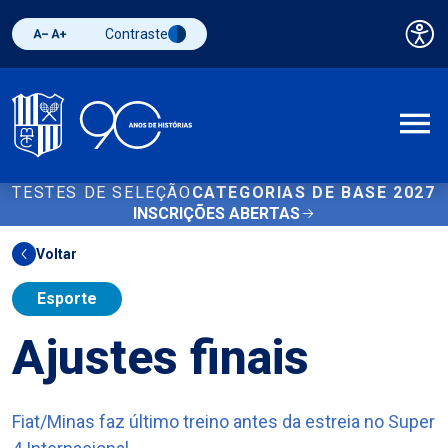
Contraste
Pai
Diminuir fonte
Aumentar fonte
Alternar contraste
A
TESTES DE SELEÇÃO
CATEGORIAS DE BASE 2027
INSCRIÇÕES ABERTAS
Voltar
Esporte
Ajustes finais
Fiat/Minas faz último treino antes da estreia no Super