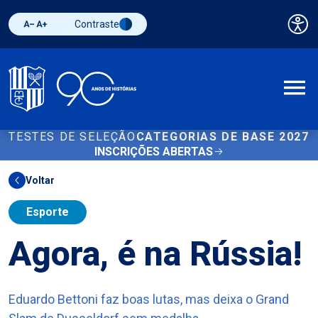
Contraste
Pai
Diminuir fonte
Aumentar fonte
Alternar contraste
A
TESTES DE SELEÇÃO
CATEGORIAS DE BASE 2027
INSCRIÇÕES ABERTAS
Voltar
Esporte
Agora, é na Rússia!
Eduardo Bettoni faz boas lutas, mas deixa o Grand