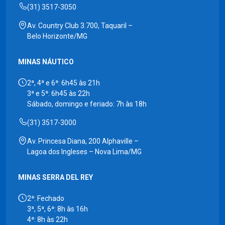
(31) 3517-3050
Av. Country Club 3.700, Taquaril –
Belo Horizonte/MG
MINAS NÁUTICO
2ª, 4ª e 6ª: 6h45 às 21h
3ª e 5ª: 6h45 às 22h
Sábado, domingo e feriado: 7h às 18h
(31) 3517-3000
Av. Princesa Diana, 200 Alphaville –
Lagoa dos Ingleses – Nova Lima/MG
MINAS SERRA DEL REY
2ª: Fechado
3ª, 5ª, 6ª: 8h às 16h
4ª: 8h às 22h