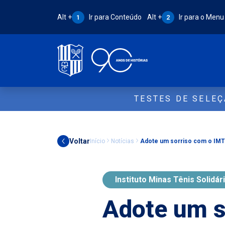
Atalho Alt + 1:
Atalho Alt + 2:
Alt +
Ir para Conteúdo
Alt +
Ir para o Menu
1
2
TESTES DE SELE
Voltar
Início
Notícias
Adote um sorriso com o IM
Instituto Minas Tênis Solidár
Adote um s