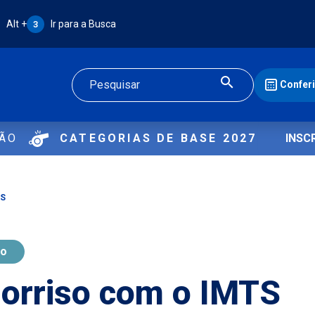
Atalho Alt + 3:
Alt +
Ir para a Busca
3
Confer
Buscar
ÇÃO
CATEGORIAS DE BASE 2027
INSC
TS
io
orriso com o IMTS