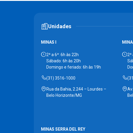
Unidades
MINAS I
MINAS
2ª a 6ª: 6h às 22h
2ª 
Sábado: 6h às 20h
Sá
Domingo e feriado: 6h às 19h
Do
(31) 3516-1000
(3
Rua da Bahia, 2.244 – Lourdes –
Av
Belo Horizonte/MG
Be
MINAS SERRA DEL REY