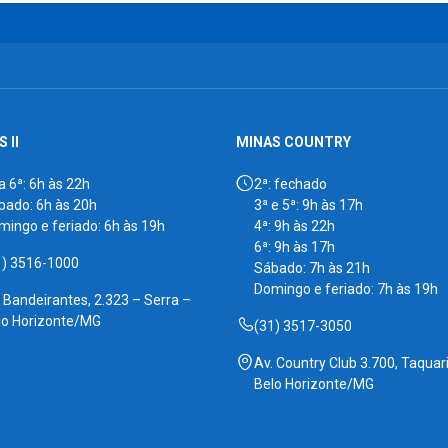
 II
MINAS COUNTRY
a 6ª: 6h às 22h
2ª: fechado
bado: 6h às 20h
3ª e 5ª: 9h às 17h
mingo e feriado: 6h às 19h
4ª: 9h às 22h
6ª: 9h às 17h
1) 3516-1000
Sábado: 7h às 21h
Domingo e feriado: 7h às 19h
. Bandeirantes, 2.323 – Serra –
lo Horizonte/MG
(31) 3517-3050
Av. Country Club 3.700, Taquari
Belo Horizonte/MG