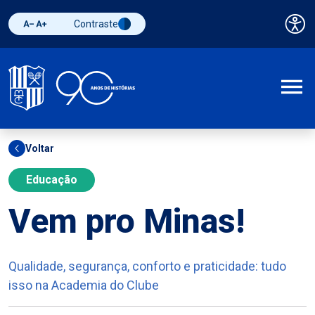
Contraste
Pai
Diminuir fonte
Aumentar fonte
Alternar contraste
A
Voltar
Educação
Vem pro Minas!
Qualidade, segurança, conforto e praticidade: tudo
isso na Academia do Clube