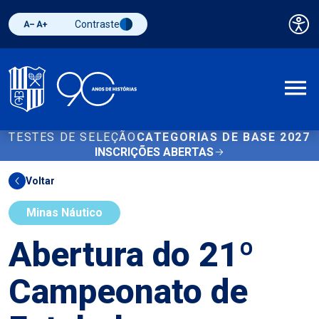
Contraste
Pai
Diminuir fonte
Aumentar fonte
Alternar contraste
A
TESTES DE SELEÇÃO
CATEGORIAS DE BASE 2027
INSCRIÇÕES ABERTAS
Voltar
Minas Náutico
Abertura do 21º
Campeonato de