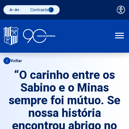
Contraste
Pai
Diminuir fonte
Aumentar fonte
Alternar contraste
A
Voltar
“O carinho entre os
Sabino e o Minas
sempre foi mútuo. Se
nossa história
encontrou abrigo no