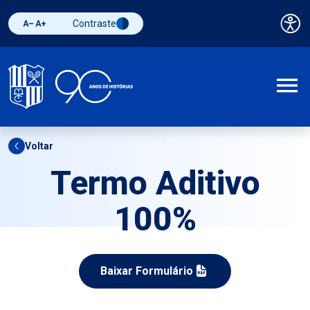
Contraste
Pai
Diminuir fonte
Aumentar fonte
Alternar contraste
A
Voltar
Termo Aditivo
100%
Baixar Formulário