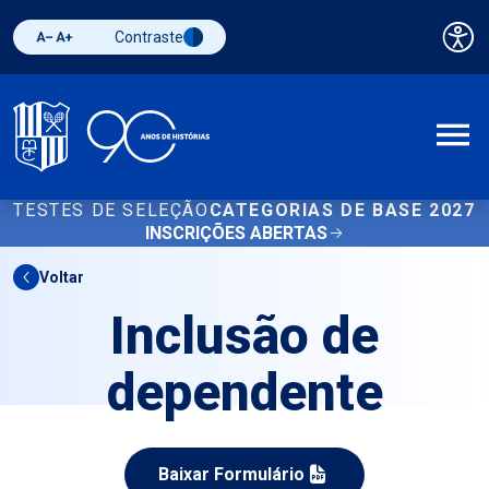
Contraste
Pai
Diminuir fonte
Aumentar fonte
Alternar contraste
A
TESTES DE SELEÇÃO
CATEGORIAS DE BASE 2027
INSCRIÇÕES ABERTAS
Voltar
Inclusão de
dependente
Baixar Formulário