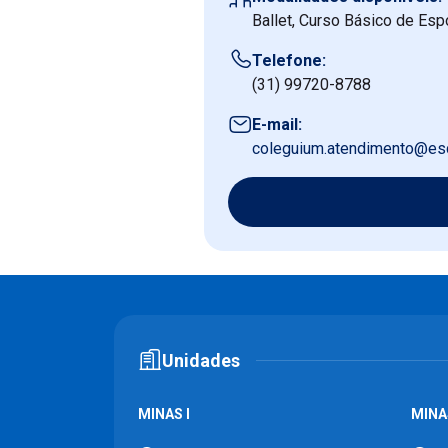
Ballet, Curso Básico de Espo
Telefone:
(31) 99720-8788
E-mail:
coleguium.atendimento@es
Unidades
MINAS I
MINAS