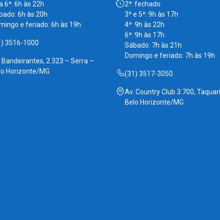
a 6ª: 6h às 22h
2ª: fechado
bado: 6h às 20h
3ª e 5ª: 9h às 17h
mingo e feriado: 6h às 19h
4ª: 9h às 22h
6ª: 9h às 17h
1) 3516-1000
Sábado: 7h às 21h
Domingo e feriado: 7h às 19h
. Bandeirantes, 2.323 – Serra –
lo Horizonte/MG
(31) 3517-3050
Av. Country Club 3.700, Taquari
Belo Horizonte/MG