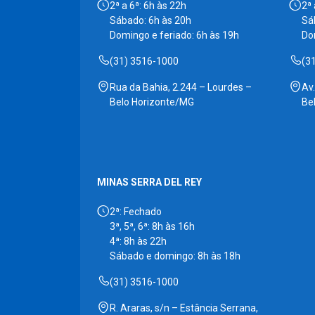
2ª a 6ª: 6h às 22h
2ª 
Sábado: 6h às 20h
Sá
Domingo e feriado: 6h às 19h
Do
(31) 3516-1000
(3
Rua da Bahia, 2.244 – Lourdes –
Av
Belo Horizonte/MG
Be
MINAS SERRA DEL REY
2ª: Fechado
3ª, 5ª, 6ª: 8h às 16h
4ª: 8h às 22h
Sábado e domingo: 8h às 18h
(31) 3516-1000
R. Araras, s/n – Estância Serrana,