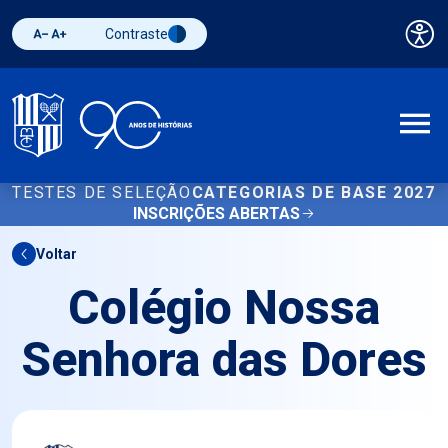
Contraste
Pai
Diminuir fonte
Aumentar fonte
Alternar contraste
A
TESTES DE SELEÇÃO
CATEGORIAS DE BASE 2027
INSCRIÇÕES ABERTAS
Voltar
Colégio Nossa
Senhora das Dores