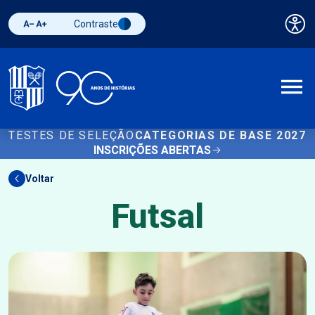
Contraste
Pai
Diminuir fonte
Aumentar fonte
Alternar contraste
A
TESTES DE SELEÇÃO
CATEGORIAS DE BASE 2027
INSCRIÇÕES ABERTAS
Voltar
Futsal