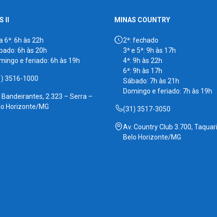
 II
MINAS COUNTRY
a 6ª: 6h às 22h
2ª: fechado
bado: 6h às 20h
3ª e 5ª: 9h às 17h
mingo e feriado: 6h às 19h
4ª: 9h às 22h
6ª: 9h às 17h
1) 3516-1000
Sábado: 7h às 21h
Domingo e feriado: 7h às 19h
. Bandeirantes, 2.323 – Serra –
lo Horizonte/MG
(31) 3517-3050
Av. Country Club 3.700, Taquari
Belo Horizonte/MG