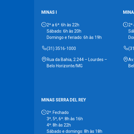
MINAS I
MINAS
2ª a 6ª: 6h às 22h
2ª 
Sábado: 6h às 20h
Sá
Domingo e feriado: 6h às 19h
Do
(31) 3516-1000
(3
Rua da Bahia, 2.244 – Lourdes –
Av
Belo Horizonte/MG
Be
MINAS SERRA DEL REY
2ª: Fechado
3ª, 5ª, 6ª: 8h às 16h
4ª: 8h às 22h
Sábado e domingo: 8h às 18h