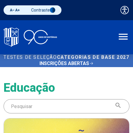
Contraste
Pai
Diminuir fonte
Aumentar fonte
Alternar contraste
A
TESTES DE SELEÇÃO
CATEGORIAS DE BASE 2027
INSCRIÇÕES ABERTAS
Educação
Buscar