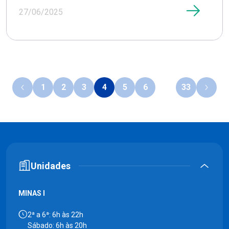
27/06/2025
1
2
3
4
5
6
…
33
Unidades
MINAS I
2ª a 6ª: 6h às 22h
Sábado: 6h às 20h