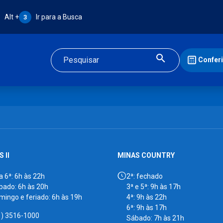
Atalho Alt + 3:
Alt +
Ir para a Busca
3
Confer
Buscar
 II
MINAS COUNTRY
a 6ª: 6h às 22h
2ª: fechado
bado: 6h às 20h
3ª e 5ª: 9h às 17h
mingo e feriado: 6h às 19h
4ª: 9h às 22h
6ª: 9h às 17h
1) 3516-1000
Sábado: 7h às 21h