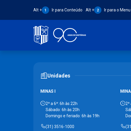
Atalho Alt + 1:
Atalho Alt + 2:
Alt +
Ir para Conteúdo
Alt +
Ir para o Menu
1
2
Unidades
MINAS I
MINAS
2ª a 6ª: 6h às 22h
2ª 
Sábado: 6h às 20h
Sá
Domingo e feriado: 6h às 19h
Do
(31) 3516-1000
(3