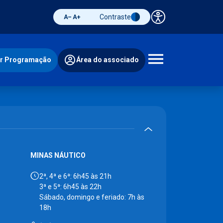
Contraste
Painel de 
Diminuir fonte
Aumentar fonte
Alternar contraste
ir Programação
Área do associado
Abrir 
MINAS NÁUTICO
2ª, 4ª e 6ª: 6h45 às 21h
3ª e 5ª: 6h45 às 22h
Sábado, domingo e feriado: 7h às
18h