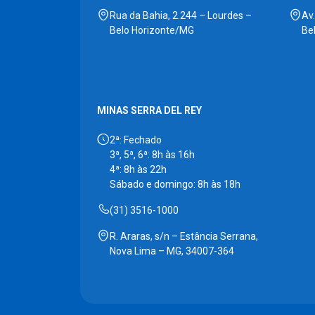
Rua da Bahia, 2.244 – Lourdes –
Av
Belo Horizonte/MG
Be
MINAS SERRA DEL REY
2ª: Fechado
3ª, 5ª, 6ª: 8h às 16h
4ª: 8h às 22h
Sábado e domingo: 8h às 18h
(31) 3516-1000
R. Araras, s/n – Estância Serrana,
Nova Lima – MG, 34007-364