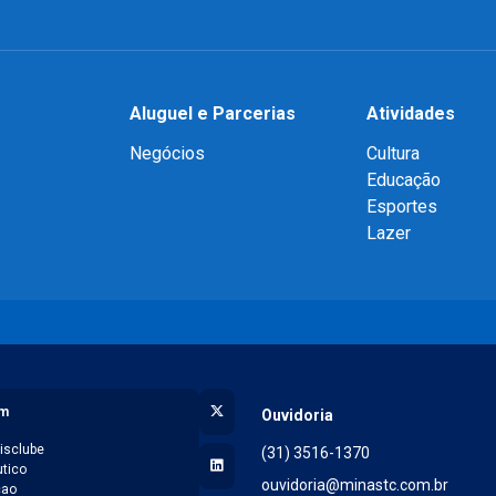
Aluguel e Parcerias
Atividades
Negócios
Cultura
Educação
Esportes
Lazer
X (Twitter)
am
Ouvidoria
isclube
(31) 3516-1370
LinkedIn
tico
ouvidoria@minastc.com.br
cao