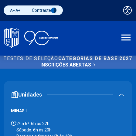
Contraste
Pai
Diminuir fonte
Aumentar fonte
Alternar contraste
A
TESTES DE SELEÇÃO
CATEGORIAS DE BASE 2027
INSCRIÇÕES ABERTAS
Unidades
MINAS I
2ª a 6ª: 6h às 22h
Sábado: 6h às 20h