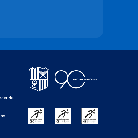
ndar da
 às