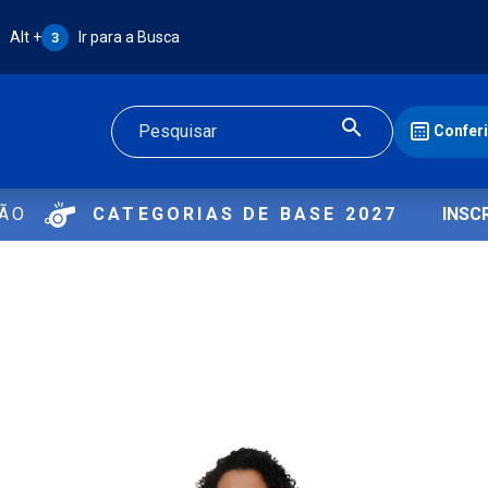
Atalho Alt + 3:
Alt +
Ir para a Busca
3
Confer
Buscar
ÇÃO
CATEGORIAS DE BASE 2027
INSC