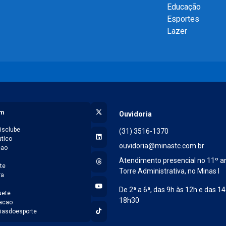
Educação
Esportes
Lazer
X (Twitter)
am
Ouvidoria
isclube
(31) 3516-1370
LinkedIn
tico
ouvidoria@minastc.com.br
cao
l
Threads
Atendimento presencial no 11º a
te
Torre Administrativa, no Minas I
ra
YouTube
De 2ª a 6ª, das 9h às 12h e das 14
ete
18h30
acao
TikTok
iasdoesporte