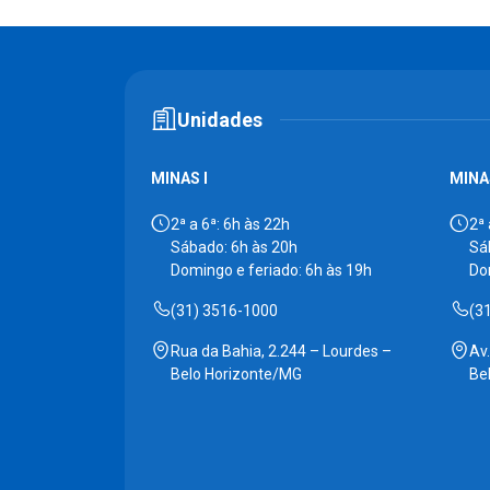
Unidades
MINAS I
MINAS
2ª a 6ª: 6h às 22h
2ª 
Sábado: 6h às 20h
Sá
Domingo e feriado: 6h às 19h
Do
(31) 3516-1000
(3
Rua da Bahia, 2.244 – Lourdes –
Av
Belo Horizonte/MG
Be