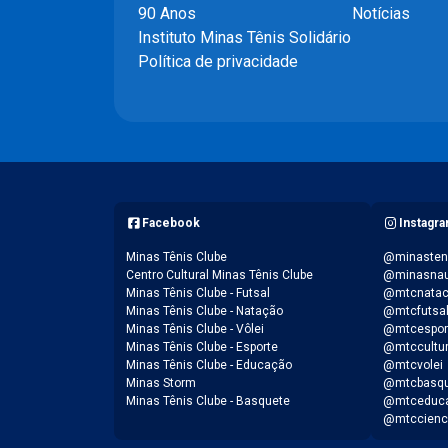
90 Anos
Notícias
Instituto Minas Tênis Solidário
Política de privacidade
Facebook
Instagr
Minas Tênis Clube
@minasten
Centro Cultural Minas Tênis Clube
@minasnau
Minas Tênis Clube - Futsal
@mtcnata
Minas Tênis Clube - Natação
@mtcfutsa
Minas Tênis Clube - Vôlei
@mtcespor
Minas Tênis Clube - Esporte
@mtccultu
Minas Tênis Clube - Educação
@mtcvolei
Minas Storm
@mtcbasqu
Minas Tênis Clube - Basquete
@mtceduc
@mtccienc