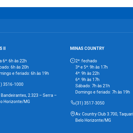
 II
MINAS COUNTRY
a 6ª: 6h às 22h
2ª: fechado
bado: 6h às 20h
3ª e 5ª: 9h às 17h
mingo e feriado: 6h às 19h
4ª: 9h às 22h
6ª: 9h às 17h
1) 3516-1000
Sábado: 7h às 21h
Domingo e feriado: 7h às 19h
. Bandeirantes, 2.323 – Serra –
lo Horizonte/MG
(31) 3517-3050
Av. Country Club 3.700, Taquari
Belo Horizonte/MG