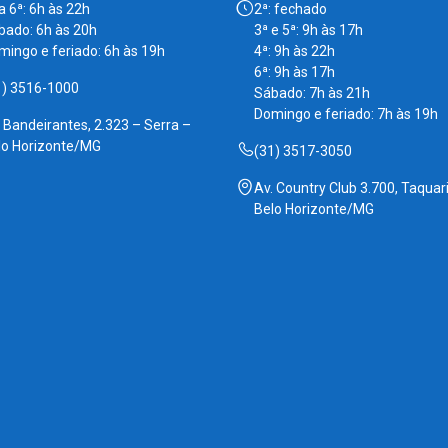
a 6ª: 6h às 22h
2ª: fechado
bado: 6h às 20h
3ª e 5ª: 9h às 17h
mingo e feriado: 6h às 19h
4ª: 9h às 22h
6ª: 9h às 17h
1) 3516-1000
Sábado: 7h às 21h
Domingo e feriado: 7h às 19h
. Bandeirantes, 2.323 – Serra –
lo Horizonte/MG
(31) 3517-3050
Av. Country Club 3.700, Taquari
Belo Horizonte/MG