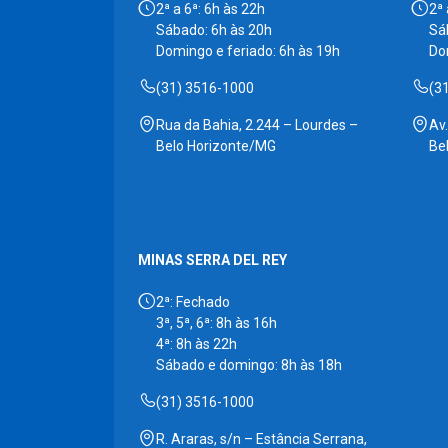
2ª a 6ª: 6h às 22h
2ª 
Sábado: 6h às 20h
Sá
Domingo e feriado: 6h às 19h
Do
(31) 3516-1000
(3
Rua da Bahia, 2.244 – Lourdes –
Av
Belo Horizonte/MG
Be
MINAS SERRA DEL REY
2ª: Fechado
3ª, 5ª, 6ª: 8h às 16h
4ª: 8h às 22h
Sábado e domingo: 8h às 18h
(31) 3516-1000
R. Araras, s/n – Estância Serrana,