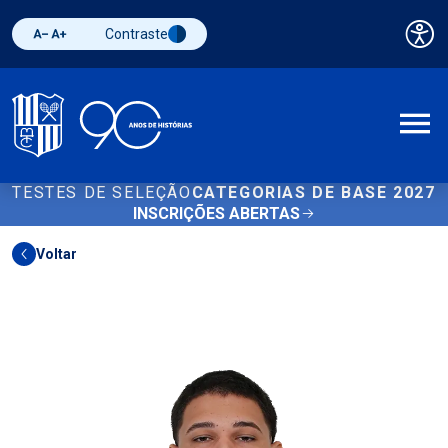
Contraste
Pai
Diminuir fonte
Aumentar fonte
Alternar contraste
A
TESTES DE SELEÇÃO
CATEGORIAS DE BASE 2027
INSCRIÇÕES ABERTAS
Voltar