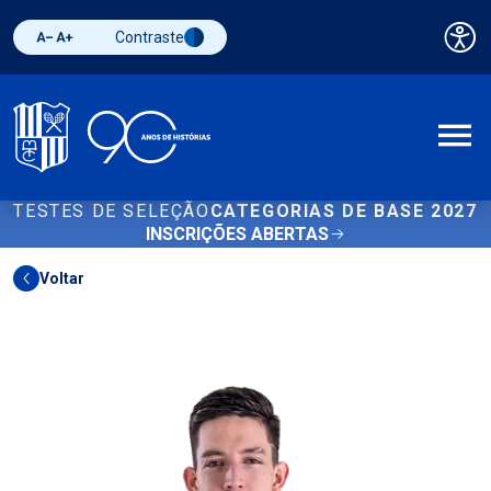
Contraste
Pai
Diminuir fonte
Aumentar fonte
Alternar contraste
A
TESTES DE SELEÇÃO
CATEGORIAS DE BASE 2027
INSCRIÇÕES ABERTAS
Voltar