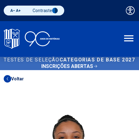
Contraste
Pai
Diminuir fonte
Aumentar fonte
Alternar contraste
A
TESTES DE SELEÇÃO
CATEGORIAS DE BASE 2027
INSCRIÇÕES ABERTAS
Voltar