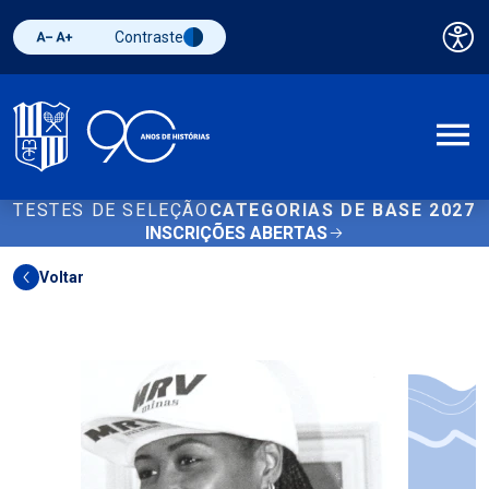
Contraste
Pai
Diminuir fonte
Aumentar fonte
Alternar contraste
A
TESTES DE SELEÇÃO
CATEGORIAS DE BASE 2027
INSCRIÇÕES ABERTAS
Voltar