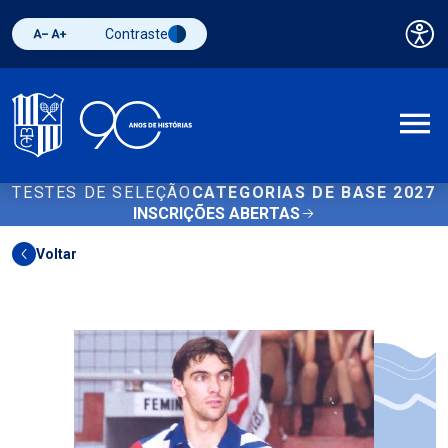
Contraste
Pai
Diminuir fonte
Aumentar fonte
Alternar contraste
A
TESTES DE SELEÇÃO
CATEGORIAS DE BASE 2027
INSCRIÇÕES ABERTAS
Voltar