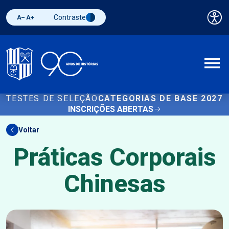
Contraste
Pai
Diminuir fonte
Aumentar fonte
Alternar contraste
A
TESTES DE SELEÇÃO
CATEGORIAS DE BASE 2027
INSCRIÇÕES ABERTAS
Voltar
Práticas Corporais
Chinesas