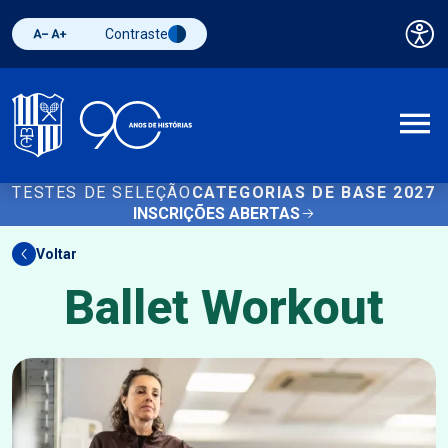
Contraste
Pai
Diminuir fonte
Aumentar fonte
Alternar contraste
A
TESTES DE SELEÇÃO
CATEGORIAS DE BASE 2027
INSCRIÇÕES ABERTAS
Voltar
Ballet Workout