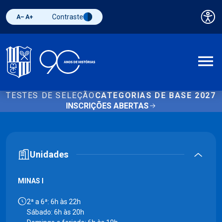
Contraste
Pai
Diminuir fonte
Aumentar fonte
Alternar contraste
A
TESTES DE SELEÇÃO
CATEGORIAS DE BASE 2027
INSCRIÇÕES ABERTAS
Unidades
MINAS I
2ª a 6ª: 6h às 22h
Sábado: 6h às 20h