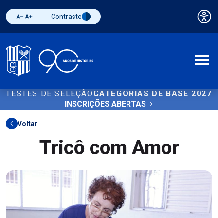
Contraste
Pai
Diminuir fonte
Aumentar fonte
Alternar contraste
A
TESTES DE SELEÇÃO
CATEGORIAS DE BASE 2027
INSCRIÇÕES ABERTAS
Voltar
Tricô com Amor