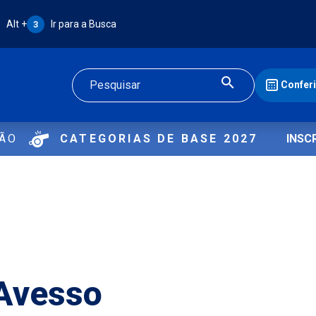
Atalho Alt + 3:
Alt +
Ir para a Busca
3
Confer
Buscar
ÇÃO
CATEGORIAS DE BASE 2027
INSC
Avesso