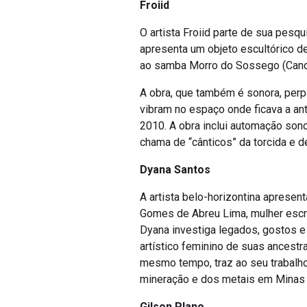
Froiid
O artista Froiid parte de sua pesq
apresenta um objeto escultórico d
ao samba Morro do Sossego (Cand
A obra, que também é sonora, perp
vibram no espaço onde ficava a ant
2010. A obra inclui automação sonor
chama de “cânticos” da torcida e d
Dyana Santos
A artista belo-horizontina apresen
Gomes de Abreu Lima, mulher escra
Dyana investiga legados, gostos e 
artístico feminino de suas ancest
mesmo tempo, traz ao seu trabalho
mineração e dos metais em Minas 
Gilson Plano