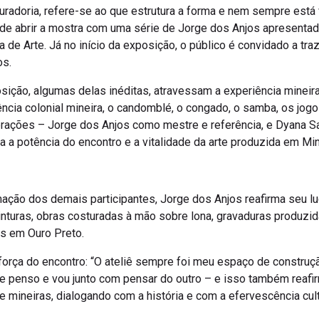
uradoria, refere-se ao que estrutura a forma e nem sempre está vi
de abrir a mostra com uma série de Jorge dos Anjos apresentada
 de Arte. Já no início da exposição, o público é convidado a tra
os.
sição, algumas delas inéditas, atravessam a experiência mineir
ncia colonial mineira, o candomblé, o congado, o samba, os jogo
gerações – Jorge dos Anjos como mestre e referência, e Dyana Sa
a potência do encontro e a vitalidade da arte produzida em Min
ormação dos demais participantes, Jorge dos Anjos reafirma seu 
inturas, obras costuradas à mão sobre lona, gravaduras produzid
s em Ouro Preto.
 força do encontro: “O ateliê sempre foi meu espaço de construç
que penso e vou junto com pensar do outro – e isso também reafi
 mineiras, dialogando com a história e com a efervescência cult