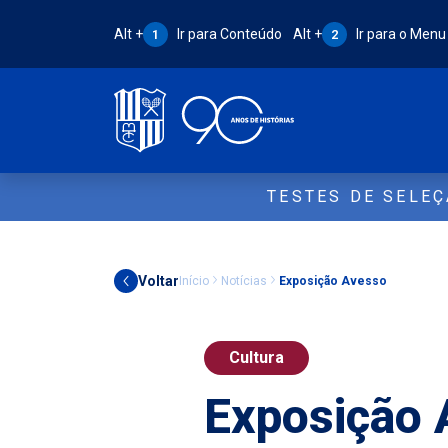
Atalho Alt + 1:
Atalho Alt + 2:
Alt +
Ir para Conteúdo
Alt +
Ir para o Menu
1
2
TESTES DE SELE
Voltar
Início
Notícias
Exposição Avesso
Cultura
Exposição 