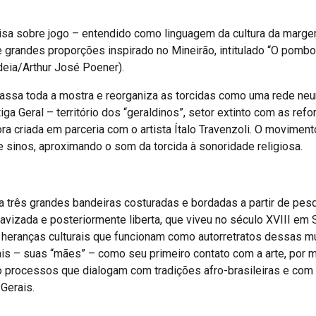
uisa sobre jogo – entendido como linguagem da cultura da margem
e grandes proporções inspirado no Mineirão, intitulado “O pomb
eia/Arthur José Poener).
assa toda a mostra e reorganiza as torcidas como uma rede neur
iga Geral – território dos “geraldinos”, setor extinto com as re
a criada em parceria com o artista Ítalo Travenzoli. O movimento 
e sinos, aproximando o som da torcida à sonoridade religiosa.
ta três grandes bandeiras costuradas e bordadas a partir de pes
vizada e posteriormente liberta, que viveu no século XVIII em S
heranças culturais que funcionam como autorretratos dessas mulh
rais – suas “mães” – como seu primeiro contato com a arte, por 
 processos que dialogam com tradições afro-brasileiras e com 
Gerais.