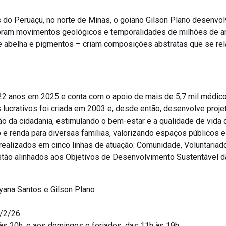
 do Peruaçu, no norte de Minas, o goiano Gilson Plano desenvolv
oram movimentos geológicos e temporalidades de milhões de a
e abelha e pigmentos – criam composições abstratas que se rel
22 anos em 2025 e conta com o apoio de mais de 5,7 mil médic
lucrativos foi criada em 2003 e, desde então, desenvolve projet
o da cidadania, estimulando o bem-estar e a qualidade de vida
o e renda para diversas famílias, valorizando espaços públicos 
 realizados em cinco linhas de atuação: Comunidade, Voluntaria
stão alinhados aos Objetivos de Desenvolvimento Sustentável 
Dyana Santos e Gilson Plano
2/2/26
 às 20h, e aos domingos e feriados, das 11h às 19h.