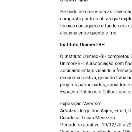
Partindo de uma visita às Cavernas
composta por três obras que expl
técnica que aquece e funde cera d
alquimia entre quente e frio.
Instituto Unimed-BH
O Instituto Unimed-BH completou 
Unimed-BH. A associação sem fins 
socioambientais visando à formaçã
economia criativa, gerando trabalh
projetos patrocinados, apoiados e
Espaços Públicos e Cultura, que e
Exposição “Avesso”
Artistas: Jorge dos Anjos, Froiid, 
Curadoria: Lucas Menezes
Período expositivo: 19/12/25 a 2
Visitação: terça a sábado, das 10h