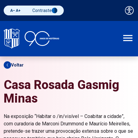
Contraste
Pai
Diminuir fonte
Aumentar fonte
Alternar contraste
A
Voltar
Casa Rosada Gasmig
Minas
Na exposição “Habitar o /in/visível – Coabitar a cidade”,
com curadoria de Marconi Drummond e Maurício Meirelles,
pretende-se trazer uma provocação extensa sobre o que se